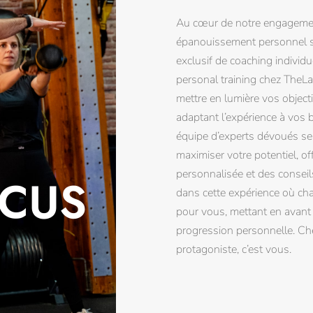
Au cœur de notre engagemen
épanouissement personnel se
exclusif de coaching individ
personal training chez TheL
mettre en lumière vos objecti
adaptant l’expérience à vos 
équipe d’experts dévoués se
maximiser votre potentiel, of
personnalisée et des consei
OCUS
dans cette expérience où ch
pour vous, mettant en avant 
progression personnelle. Che
protagoniste, c’est vous.