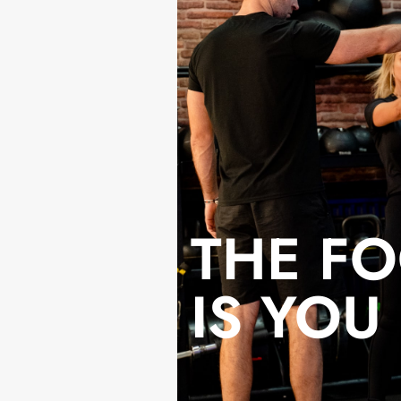
THE F
IS YOU