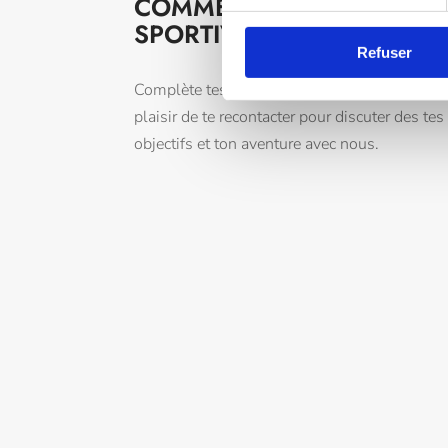
COMMENCER TON EXPÉR
SPORTIVE À THE LAB & S
Refuser
Complète tes coordonnées ici et nous nous f
plaisir de te recontacter pour discuter des tes
objectifs et ton aventure avec nous.