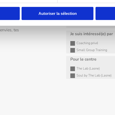
IENCE
OUL.
Autoriser la sélection
erons un
 envies, tes
Je suis intéressé(e) par
Coaching privé
Small Group Training
Pour le centre
The Lab (Lasne)
Soul by The Lab (Lasne)