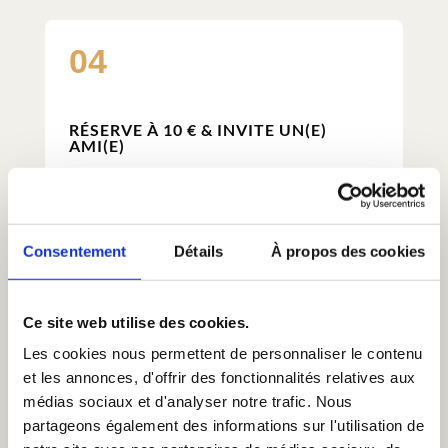
04
RÉSERVE À 10 € & INVITE UN(E)
AMI(E)
Ton 1er cours est à 10 €, et tu peux inviter
l’ami(e) de ton choix avec un drop-in exclusif.
Consentement
Détails
À propos des cookies
JE TÉLÉCHARGE
Ce site web utilise des cookies.
L'APPLICATION
Les cookies nous permettent de personnaliser le contenu
et les annonces, d'offrir des fonctionnalités relatives aux
médias sociaux et d'analyser notre trafic. Nous
partageons également des informations sur l'utilisation de