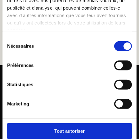
notre site avec nos partenaires de médias sociaux, de
publicité et d'analyse, qui peuvent combiner celles-ci
avec d'autres informations que vous leur avez fournies
ou qu'ils ont collectées lors de votre utilisation de leurs
services.
Sélection
Nécessaires
du
consentement
Préférences
Statistiques
OFFRE DÉCOUVERTE · SPÉCIALE
ÉTÉ 2026
Marketing
Voir les conditions de l’offre
Tout autoriser